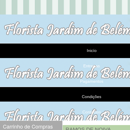
Inicío
Entregas
Pagamentos
Condições
Contactos
Carrinho de Compras
RAMOS DE NOIVA