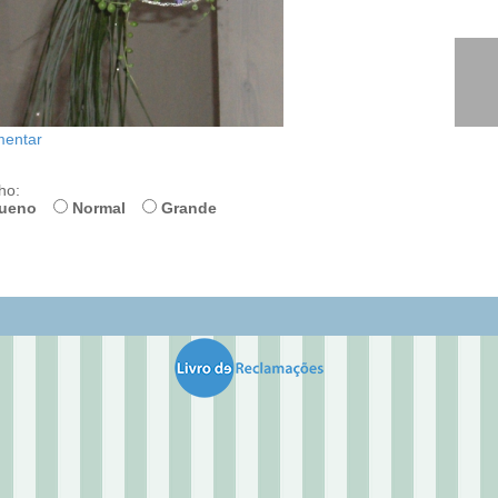
entar
ho:
ueno
Normal
Grande