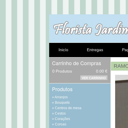
Inicío
Entregas
Pa
Carrinho de Compras
RAMO
0
Produtos
0.00 €
VER CARRINHO
Produtos
Arranjos
Bouquets
Centros de mesa
Cestos
Corações
Coroas