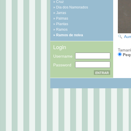
Cruz
Dia dos Namorados
Jarras
Palmas
Plantas
Ramos
Ramos de noiva
Aum
Login
Taman
Peq
Username
Password