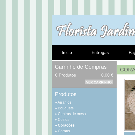
Inicío
Entregas
Pa
Carrinho de Compras
COR
0
Produtos
0.00 €
VER CARRINHO
Produtos
Arranjos
Bouquets
Centros de mesa
Cestos
Corações
Coroas