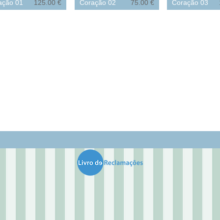
ação 01
125.00 €
Coração 02
75.00 €
Coração 03