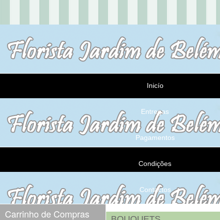
Inicío
Entregas
Pagamentos
Condições
Contactos
Carrinho de Compras
BOUQUETS