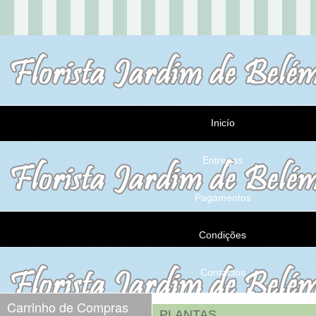
Inicío
Entregas
Pagamentos
Condições
Contactos
Carrinho de Compras
PLANTAS