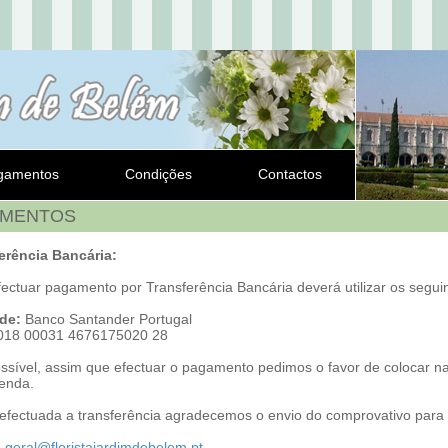
gamentos
Condições
Contactos
AMENTOS
erência Bancária:
fectuar pagamento por Transferência Bancária deverá utilizar os segui
de:
Banco Santander Portugal
18 00031 4676175020 28
ossível, assim que efectuar o pagamento pedimos o favor de colocar 
enda.
 efectuada a transferência agradecemos o envio do comprovativo para 
:
geral@floristajardimdebelem.pt