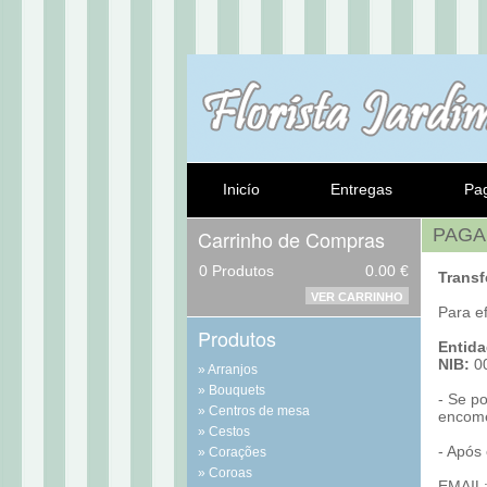
Inicío
Entregas
Pa
PAG
Carrinho de Compras
0
Produtos
0.00 €
Transf
VER CARRINHO
Para e
Produtos
Entida
NIB:
00
Arranjos
Bouquets
- Se p
Centros de mesa
encom
Cestos
- Após
Corações
Coroas
EMAIL