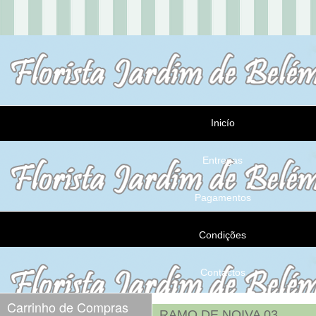
Inicío
Entregas
Pagamentos
Condições
Contactos
Carrinho de Compras
RAMO DE NOIVA 03