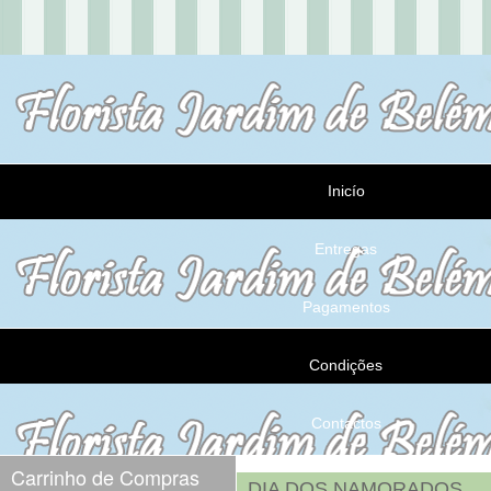
Inicío
Entregas
Pagamentos
Condições
Contactos
Carrinho de Compras
DIA DOS NAMORADOS