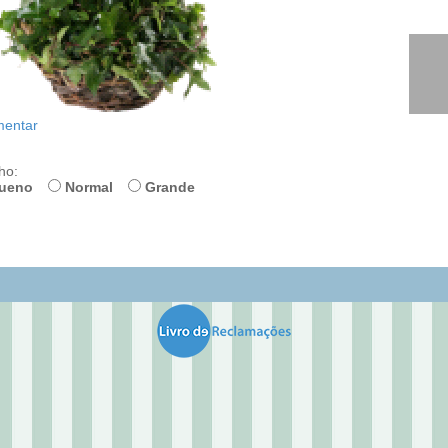
entar
ho:
ueno
Normal
Grande