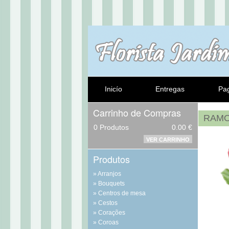
Inicío
Entregas
Pa
Carrinho de Compras
RAMO
0
Produtos
0.00 €
VER CARRINHO
Produtos
Arranjos
Bouquets
Centros de mesa
Cestos
Corações
Coroas