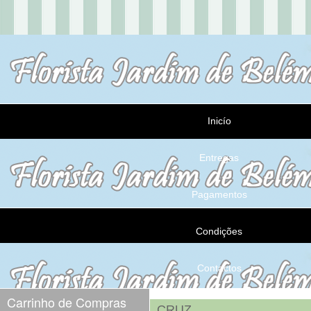
Inicío
Entregas
Pagamentos
Condições
Contactos
Carrinho de Compras
CRUZ