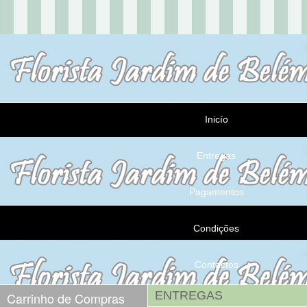
Inicío
Entregas
Pagamentos
Condições
Contactos
ENTREGAS
Carrinho de Compras