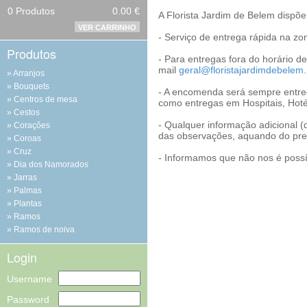
0
Produtos
0.00 €
A Florista Jardim de Belem dispõe
VER CARRINHO
- Serviço de entrega rápida na zo
Produtos
- Para entregas fora do horário d
mail
geral@floristajardimdebelem.
Arranjos
Bouquets
- A encomenda será sempre entre
Centros de mesa
como entregas em Hospitais, Hotéis
Cestos
- Qualquer informação adicional (
Corações
das observações, aquando do pr
Coroas
Cruz
- Informamos que não nos é possí
Dia dos Namorados
Jarras
Palmas
Plantas
Ramos
Ramos de noiva
Login
Username
Password