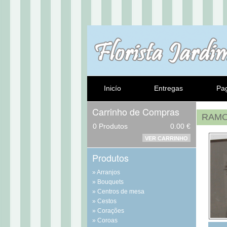
Inicío
Entregas
Pa
Carrinho de Compras
RAMO
0
Produtos
0.00 €
VER CARRINHO
Produtos
Arranjos
Bouquets
Centros de mesa
Cestos
Corações
Coroas