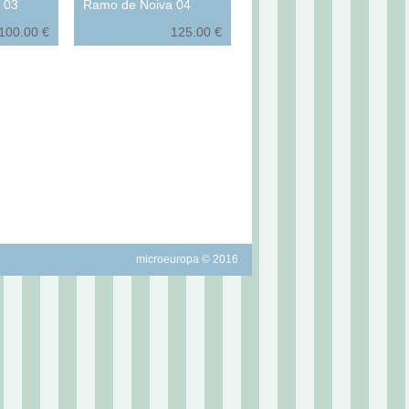
 03
Ramo de Noiva 04
100.00 €
125.00 €
microeuropa © 2016