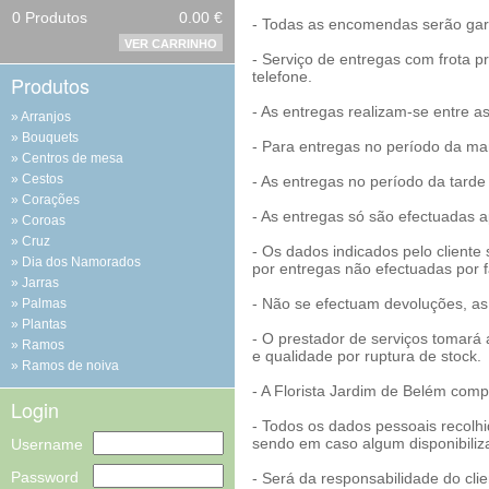
0
Produtos
0.00 €
- Todas as encomendas serão garan
VER CARRINHO
- Serviço de entregas com frota pr
telefone.
Produtos
- As entregas realizam-se entre a
Arranjos
Bouquets
- Para entregas no período da ma
Centros de mesa
Cestos
- As entregas no período da tarde
Corações
- As entregas só são efectuadas 
Coroas
Cruz
- Os dados indicados pelo cliente
Dia dos Namorados
por entregas não efectuadas por f
Jarras
- Não se efectuam devoluções, as 
Palmas
Plantas
- O prestador de serviços tomará a
Ramos
e qualidade por ruptura de stock.
Ramos de noiva
- A Florista Jardim de Belém comp
Login
- Todos os dados pessoais recolhi
sendo em caso algum disponibiliza
Username
Password
- Será da responsabilidade do cli