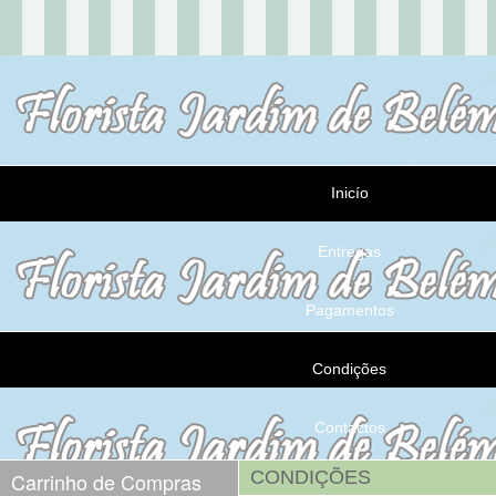
Inicío
Entregas
Pagamentos
Condições
Contactos
CONDIÇÕES
Carrinho de Compras