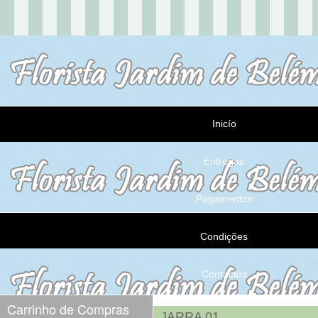
Inicío
Entregas
Pagamentos
Condições
Contactos
Carrinho de Compras
JARRA 01