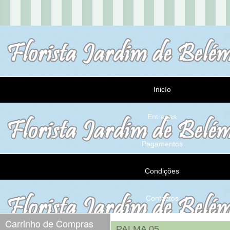
Inicío
Entregas
Pagamentos
Condições
Contactos
Carrinho de Compras
PALMA 05