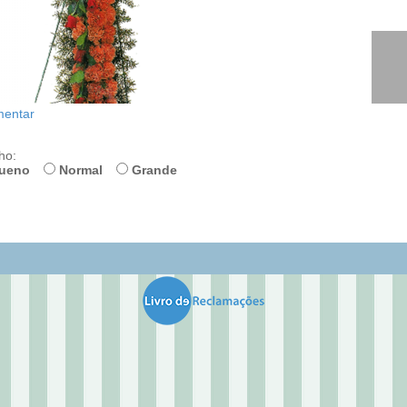
entar
ho:
ueno
Normal
Grande