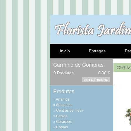
Inicío
Entregas
Pa
Carrinho de Compras
CRUZ
0
Produtos
0.00 €
VER CARRINHO
Produtos
Arranjos
Bouquets
Centros de mesa
Cestos
Corações
Coroas