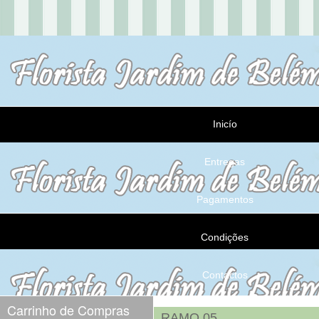
Inicío
Entregas
Pagamentos
Condições
Contactos
Carrinho de Compras
RAMO 05