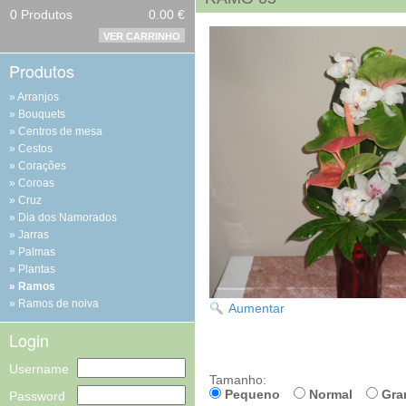
0
Produtos
0.00 €
VER CARRINHO
Produtos
Arranjos
Bouquets
Centros de mesa
Cestos
Corações
Coroas
Cruz
Dia dos Namorados
Jarras
Palmas
Plantas
Ramos
Ramos de noiva
Aumentar
Login
Username
Tamanho:
Pequeno
Normal
Gra
Password