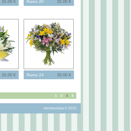
25.00 €
Ramo 20
25.00 €
25.00 €
Ramo 24
30.00 €
1
2
3
4
microeuropa © 2016