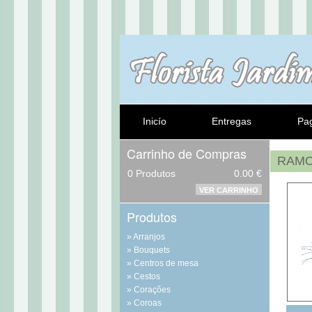
Inicío
Entregas
Pa
Carrinho de Compras
RAM
0
Produtos
0.00 €
VER CARRINHO
Produtos
Arranjos
Bouquets
Centros de mesa
Cestos
Corações
Coroas