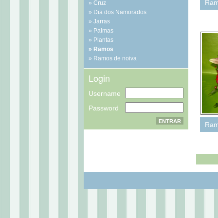
Ram
Cruz
Dia dos Namorados
Jarras
Palmas
Plantas
Ramos
Ramos de noiva
Login
Username
Password
Ram