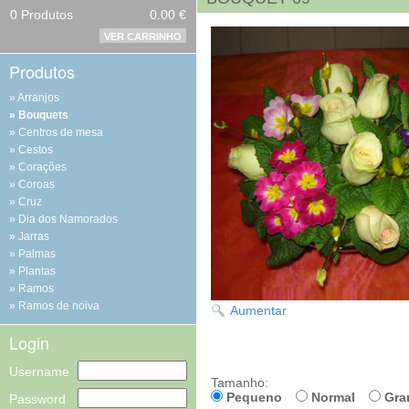
0
Produtos
0.00 €
VER CARRINHO
Produtos
Arranjos
Bouquets
Centros de mesa
Cestos
Corações
Coroas
Cruz
Dia dos Namorados
Jarras
Palmas
Plantas
Ramos
Ramos de noiva
Aumentar
Login
Username
Tamanho:
Pequeno
Normal
Gra
Password