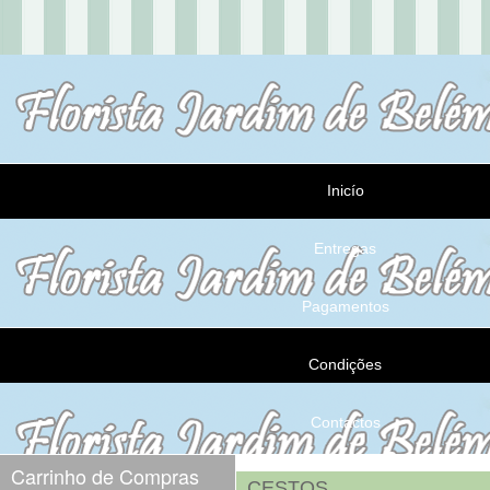
Inicío
Entregas
Pagamentos
Condições
Contactos
Carrinho de Compras
CESTOS