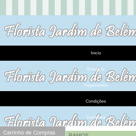
Inicío
Entregas
Pagamentos
Condições
Contactos
Carrinho de Compras
RAMOS