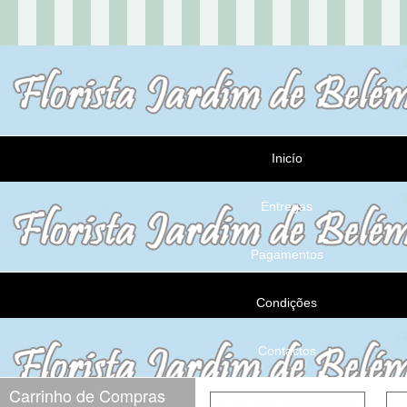
Inicío
Entregas
Pagamentos
Condições
Contactos
Carrinho de Compras